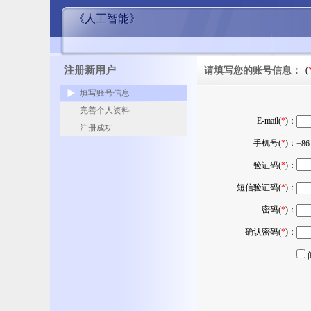
《人工智能》
注册新用户
请填写您的账号信息：
(
填写账号信息
完善个人资料
E-mail(
*
)：
注册成功
手机号(
*
)：
+8
验证码(
*
)：
短信验证码(
*
)：
密码(
*
)：
确认密码(
*
)：