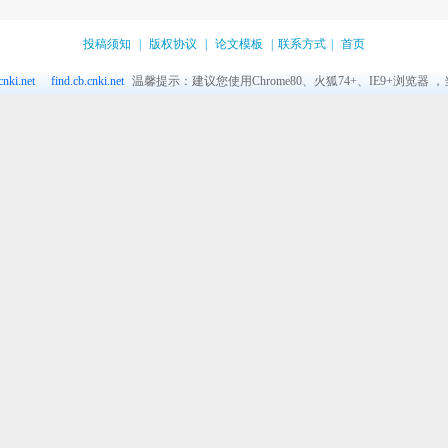
投稿须知
|
版权协议
|
论文模板
|
联系方式
|
首页
nki.net
find.cb.cnki.net
温馨提示：建议您使用Chrome80、火狐74+、IE9+浏